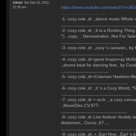
Joined:
Sat Sep 10, 2011
https://www.youtube.com/watch?v=X
12:39 am
…………………………..
-1- cozy cole ,dr ,,dance music Whole c
,,,,,,,,,,,,,,,,,,,,,,,,,,,,,,,,,,,,,,,,,,,,,,,,,,,,,,,,,,,,,
-2- cozy cole ,dr ,,It is a Rocking Thing
^) ..copy...: Demostration ,Not For Sale,
,,,,,,,,,,,,,,,,,,,,,,,,,,,,,,,,,,,,,,,,,,,,,,,,
-3- cozy cole ,dr ,,cozy 's caravan,, by 
,,,,,,,,,,,,,,,,,,,,,,,,,,,,,,,,,,,,,,,,,,,,,,,,,,,
-4- cozy cole ,dr+gene krupa+ray McKi
,,drums beat for dancing feet,, by Cora
,,,,,,,,,,,,,,,,,,,,,,,,,,,,,,,,,,,,,,,
-5- cozy cole ,dr+Coleman Hawkins+Ben
,,,,,,,,,,,,,,,,,,,,,,,,,,,,,,,,,,,,,,,,,,,,,,,,,,,,,,,
-6- cozy cole ,dr ,,It 's a Cozy World,,
,,,,,,,,,,,,,,,,,,,,,,,,,,,,,,,,,,,,,,,,,,,,,,,,,,,,,,,,,,
-7- cozy cole ,dr + orch. ,,a cozy conce
.,MusicDisc,CV,977-
,,,,,,,,,,,,,,,,,,,,,,,,,,,,,,,,,,,,,,,,,,,,,,,,,,,,,,
-8- cozy cole ,dr Live festival +buddy t
dickenson,, Curcio ,67..,-
,,,,,,,,,,,,,,,,,,,,,,,,,,,,,,,,,,,,,,,,,,,,,,,,,,,,,,,,,,,,,
-9- cozy cole ,dr,,+,,Earl Hine ,,Earl 's