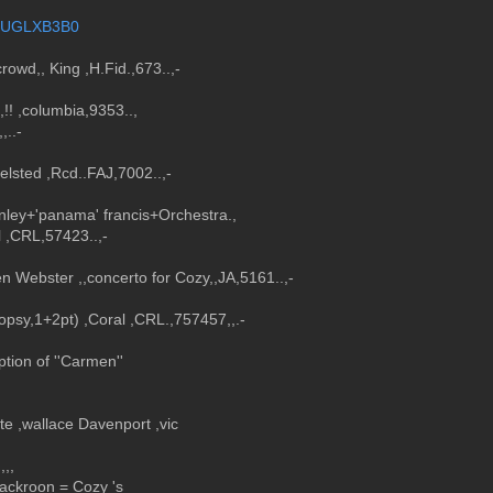
ExUGLXB3B0
rowd,, King ,H.Fid.,673..,-
,
.,!! ,columbia,9353..,
,..-
felsted ,Rcd..FAJ,7002..,-
nley+'panama' francis+Orchestra.,
l ,CRL,57423..,-
 Webster ,,concerto for Cozy,,JA,5161..,-
*Topsy,1+2pt) ,Coral ,CRL.,757457,,.-
ption of ''Carmen''
ate ,wallace Davenport ,vic
,,,,
 backroon = Cozy 's