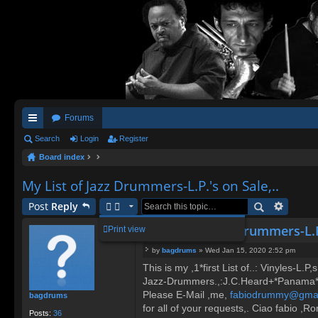
Forums
ui
Search
Login
Register
Board index
ck
lin
My List of Jazz Drummers-L.P.'s on Sale,..
ks
Post
Reply
My List of Jazz Drummers-L.P.
Print view
by
bagdrums
»
Wed Jan 15, 2020 2:52 pm
P
This is my ,1*first List of..: Vinyles-L.P,
o
Jazz-Drummers.,:J.C.Heard+*Panama*F
s
t
Please E-Mail ,me,
fabiodrummy@gmai
bagdrums
for all of your requests,. Ciao fabio ,R
Posts:
36