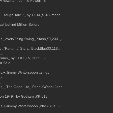
jow newman ,bennie Powell .,).-
 ,,Tough Talk.!!,, by T.F.M.,5101-mono..
at behind Million-Sellers,,
s ,,everyThing Swing,, Stash,ST,233..,-
 ,,'Panama' Story,, BlackBlue33,118..-
,,,,
rums,, by EPIC.,LN,.3839...,-
r Sale..,
,,,,,
ns,+,Jimmy Winterspoon ,,sings
,-
,,
s, ,,The Good Life,, PaddleWheel-Japn..,-
,, on 1949 - by Gotham ,KK,813..,-
ns,+,Jimmy Winterspoon ,BlackBlue..,-