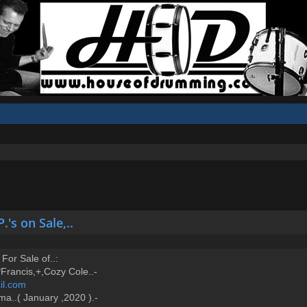
's on Sale,..
s For Sale of..:
rancis,+,Cozy Cole..-
l.com
oma..( January ,2020 ).-