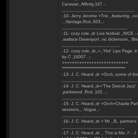
Caravan,,Affinity,167..-
,,,,,,,,,,,,,,,,,,,,,,,,,,,,,,,,,,,,,,,,,,,,,,,,,,,,,,,,,,,
-10- Jerry Jerome +Trio ,,featuring.,:co
..,Vantage,Rcd.,503.,-
,,,,,,,,,,,,,,,,,,,,,,,,,,,,,,,,,,,,,,,,,,,,,,,,,,,,,
-11- cozy cole ,dr Live festival ,,NICE 
,wallace Davenport ,vic dickenson,, Bla
,,,,,,,,,,,,,,,,,,,,,,,,,,,,,,,,,,,,,,,,,,,,,,,
-12- cozy cole ,dr,,+,,'Hot' Lips Page ,tr
by C ,16007..,-
+++++++++++++++++++++++++++
*****************************************
-13- J. C. Heard.,dr +Orch,,some of this
,,,,,,,,,,,,,,,,,,,,,,,,,,,,,,,,,,,,,,,,,,,,,,,,,,,,,,,,,,,,,
-14- J. C. Heard.,dr+'The Detroit Jazz' ,
,parkwood ,Rcd.,102..,-
,,,,,,,,,,,,,,,,,,,,,,,,,,,,,,,,,,,,,,,,,,,,,,,,,,,,,,,,,
-15- J. C. Heard.,dr +Orch+Charlie Par
sessions,,..Vogue.,-
,,,,,,,,,,,,,,,,,,,,,,,,,,,,,,,,,,,,,,,,,,,,,,,,,,,,,,,,,,,,,
-16- J. C. Heard.,dr + Mr ,,B,, partners 
,,,,,,,,,,,,,,,,,,,,,,,,,,,,,,,,,,,,,,,,,,,,,,,,,,,
-17- J. C. Heard.,dr ,, This is Me.,!! - J