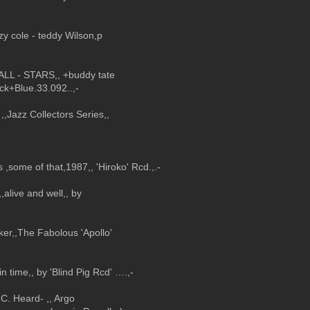
zy cole - teddy Wilson,p
- ALL - STARS,, +buddy tate
ck+Blue.33.092..,-
 ,,Jazz Collectors Series,,
 ,some of that,1987,, 'Hiroko' Rcd.,.-
,alive and well,, by
ker,,The Fabolous 'Apollo'
,
in time,, by 'Blind Pig Rcd' ….,-
. C. Heard- ,, Argo