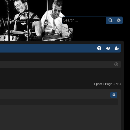
Q
A
og
eg
Q
in
ist
er
1 post • Page
1
of
1
Quote